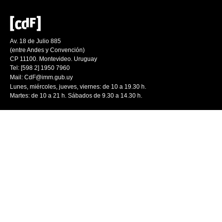
Av. 18 de Julio 885
(entre Andes y Convención)
CP 11100. Montevideo. Uruguay
Tel: [598 2] 1950 7960
Mail:
CdF@imm.gub.uy
Lunes, miércoles, jueves, viernes: de 10 a 19.30 h.
Martes: de 10 a 21 h. Sábados de 9.30 a 14.30 h.