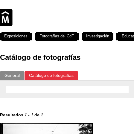
Exposiciones
Fotografías del CdF
Investigación
Educat
Catálogo de fotografías
General
Catálogo de fotografías
Resultados
1
-
1
de
1