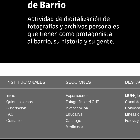
INSTITUCIONALES
SECCIONES
DESTA
Inicio
Exposiciones
MUFF, fes
Quiénes somos
Fotografías del CdF
Canal d
Suscripción
Investigación
Convoca
FAQ
Educativa
Líneas d
Contacto
Catálogo
Fotoviaj
Mediateca