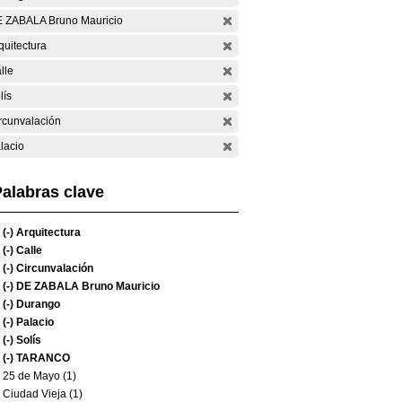
 ZABALA Bruno Mauricio
quitectura
lle
lís
rcunvalación
lacio
alabras clave
(-)
Arquitectura
(-)
Calle
(-)
Circunvalación
(-)
DE ZABALA Bruno Mauricio
(-)
Durango
(-)
Palacio
(-)
Solís
(-)
TARANCO
25 de Mayo (1)
Ciudad Vieja (1)