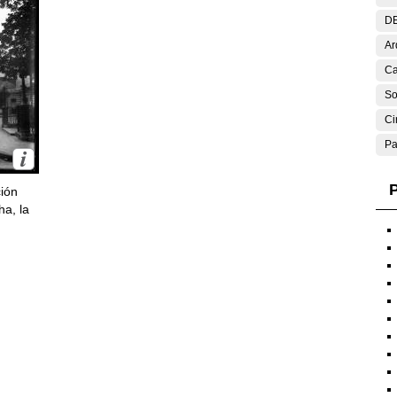
DE
Ar
Ca
So
Ci
Pa
P
ción
ha, la