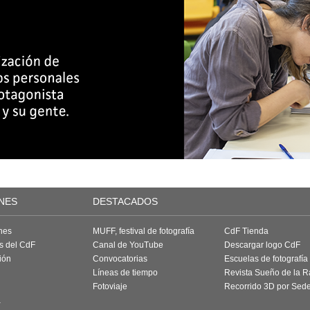
NES
DESTACADOS
nes
MUFF, festival de fotografía
CdF Tienda
as del CdF
Canal de YouTube
Descargar logo CdF
ión
Convocatorias
Escuelas de fotografía
Líneas de tiempo
Revista Sueño de la 
Fotoviaje
Recorrido 3D por Sed
a