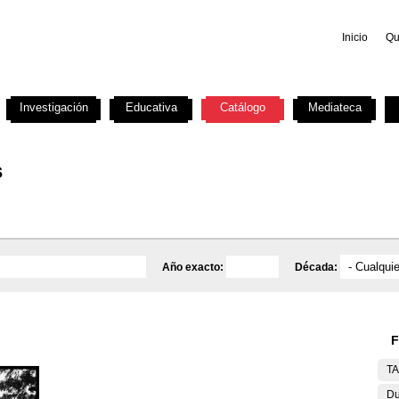
Inicio
Qu
Investigación
Educativa
Catálogo
Mediateca
s
Año exacto:
Década:
F
T
Du