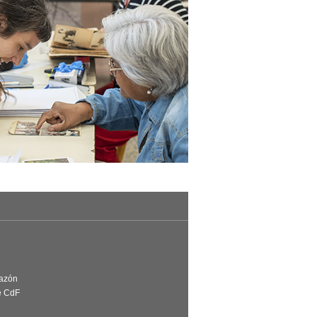
Razón
e CdF