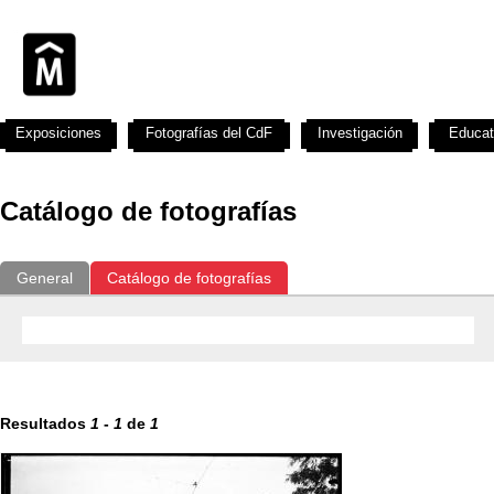
Exposiciones
Fotografías del CdF
Investigación
Educat
Catálogo de fotografías
General
Catálogo de fotografías
Resultados
1
-
1
de
1