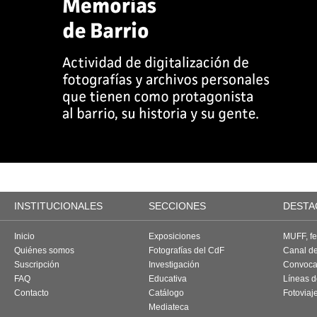
INSTITUCIONALES
SECCIONES
DESTA
Inicio
Exposiciones
MUFF, fes
Quiénes somos
Fotografías del CdF
Canal d
Suscripción
Investigación
Convoca
FAQ
Educativa
Líneas d
Contacto
Catálogo
Fotoviaj
Mediateca