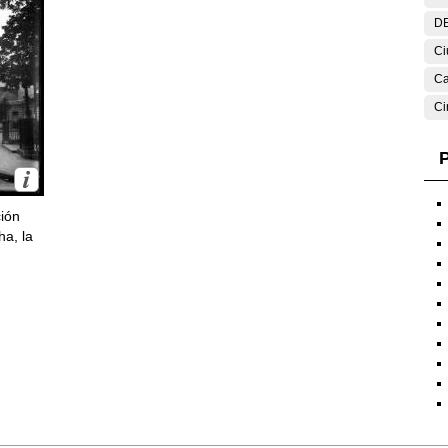
DE
Ci
Ca
Ci
P
ción
ha, la