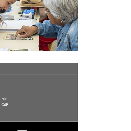
Razón
e CdF