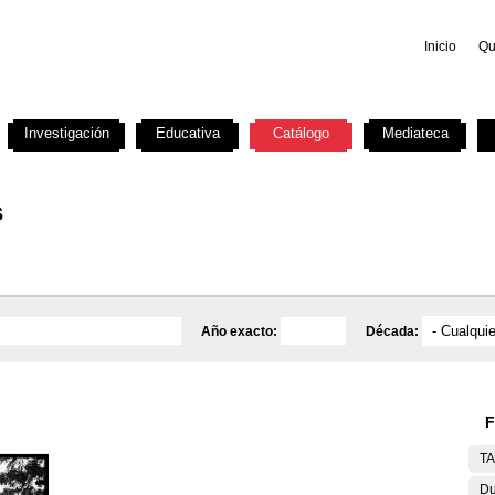
Inicio
Qu
Investigación
Educativa
Catálogo
Mediateca
s
Año exacto:
Década:
F
T
Du