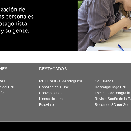
NES
DESTACADOS
nes
MUFF, festival de fotografía
CdF Tienda
as del CdF
Canal de YouTube
Descargar logo CdF
ión
Convocatorias
Escuelas de fotografía
Líneas de tiempo
Revista Sueño de la 
Fotoviaje
Recorrido 3D por Sed
a