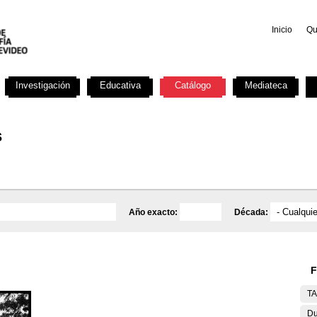
Inicio
Qu
Investigación
Educativa
Catálogo
Mediateca
s
Año exacto:
Década:
F
T
Du