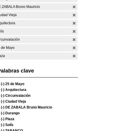
 ZABALA Bruno Mauricio
udad Vieja
quitectura
lís
rcunvalación
 de Mayo
aza
alabras clave
(-)
25 de Mayo
(-)
Arquitectura
(-)
Circunvalación
(-)
Ciudad Vieja
(-)
DE ZABALA Bruno Mauricio
(-)
Durango
(-)
Plaza
(-)
Solís
(-)
TARANCO