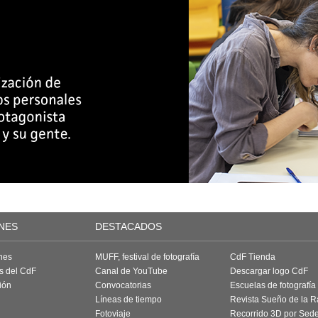
NES
DESTACADOS
nes
MUFF, festival de fotografía
CdF Tienda
as del CdF
Canal de YouTube
Descargar logo CdF
ión
Convocatorias
Escuelas de fotografía
Líneas de tiempo
Revista Sueño de la 
Fotoviaje
Recorrido 3D por Sed