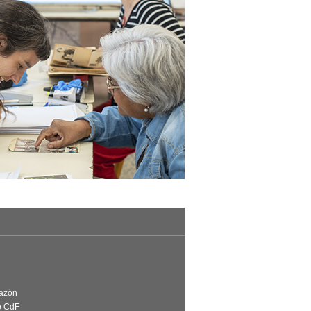
Razón
e CdF