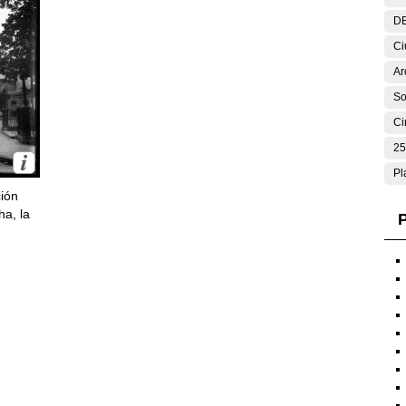
DE
Ci
Ar
So
Ci
25
Pl
ción
ha, la
P