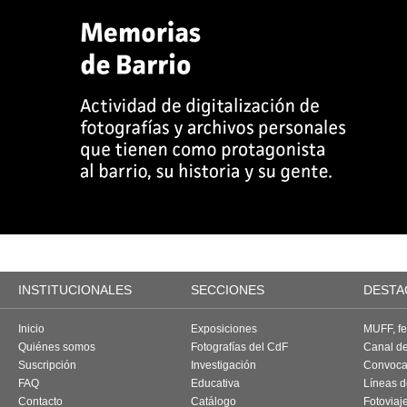
INSTITUCIONALES
SECCIONES
DESTA
Inicio
Exposiciones
MUFF, fes
Quiénes somos
Fotografías del CdF
Canal d
Suscripción
Investigación
Convoca
FAQ
Educativa
Líneas d
Contacto
Catálogo
Fotoviaj