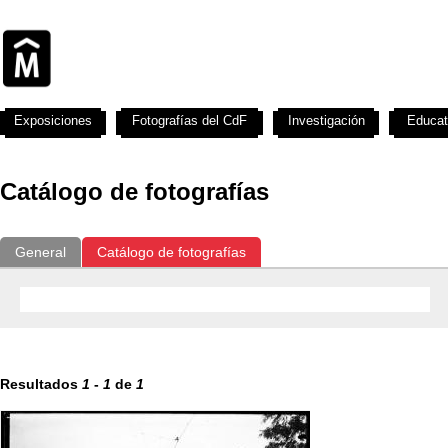
Exposiciones
Fotografías del CdF
Investigación
Educat
Catálogo de fotografías
General
Catálogo de fotografías
Resultados
1
-
1
de
1