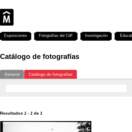
Exposiciones
Fotografías del CdF
Investigación
Educat
Catálogo de fotografías
General
Catálogo de fotografías
Resultados
1
-
1
de
1