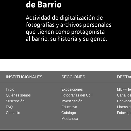
INSTITUCIONALES
SECCIONES
DESTA
Inicio
Exposiciones
MUFF, fes
Quiénes somos
Fotografías del CdF
Canal d
Suscripción
Investigación
Convoca
FAQ
Educativa
Líneas d
Contacto
Catálogo
Fotoviaj
Mediateca