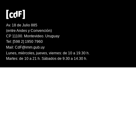
Av. 18 de Julio 885
(entre Andes y Convención)
CP 11100. Montevideo. Uruguay
Tel: [598 2] 1950 7960
Mail:
CdF@imm.gub.uy
Lunes, miércoles, jueves, viernes: de 10 a 19.30 h.
Martes: de 10 a 21 h. Sábados de 9.30 a 14.30 h.