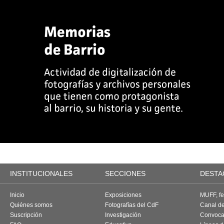
INSTITUCIONALES
SECCIONES
DESTA
Inicio
Exposiciones
MUFF, fes
Quiénes somos
Fotografías del CdF
Canal d
Suscripción
Investigación
Convoca