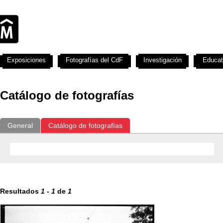
Exposiciones
Fotografías del CdF
Investigación
Educat
Catálogo de fotografías
General
Catálogo de fotografías
Resultados
1
-
1
de
1