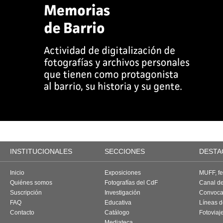
INSTITUCIONALES
SECCIONES
DESTA
Inicio
Exposiciones
MUFF, fes
Quiénes somos
Fotografías del CdF
Canal d
Suscripción
Investigación
Convoca
FAQ
Educativa
Líneas d
Contacto
Catálogo
Fotoviaj
Mediateca