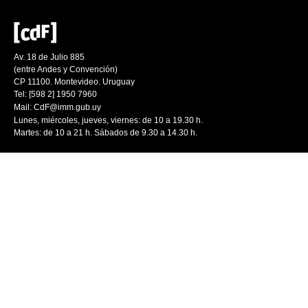
Av. 18 de Julio 885
(entre Andes y Convención)
CP 11100. Montevideo. Uruguay
Tel: [598 2] 1950 7960
Mail:
CdF@imm.gub.uy
Lunes, miércoles, jueves, viernes: de 10 a 19.30 h.
Martes: de 10 a 21 h. Sábados de 9.30 a 14.30 h.