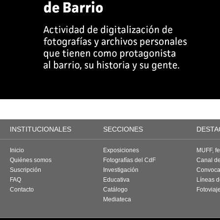
INSTITUCIONALES
SECCIONES
DESTA
Inicio
Exposiciones
MUFF, fes
Quiénes somos
Fotografías del CdF
Canal d
Suscripción
Investigación
Convoca
FAQ
Educativa
Líneas d
Contacto
Catálogo
Fotoviaj
Mediateca