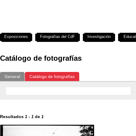
Exposiciones
Fotografías del CdF
Investigación
Educat
Catálogo de fotografías
General
Catálogo de fotografías
Resultados
1
-
1
de
1