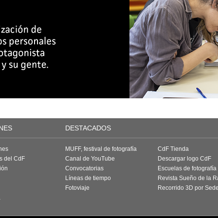
NES
DESTACADOS
nes
MUFF, festival de fotografía
CdF Tienda
as del CdF
Canal de YouTube
Descargar logo CdF
ión
Convocatorias
Escuelas de fotografía
Líneas de tiempo
Revista Sueño de la 
Fotoviaje
Recorrido 3D por Sed
a