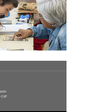
Razón
e CdF