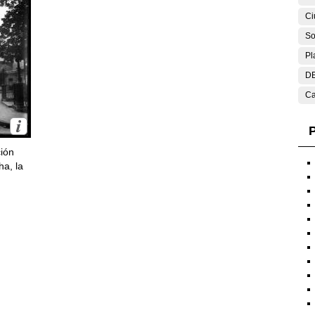
Ci
So
Pl
DE
Ca
P
ción
ha, la