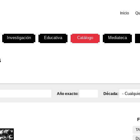
Inicio
Qu
Investigación
Educativa
Catálogo
Mediateca
s
Año exacto:
Década:
F
T
Du