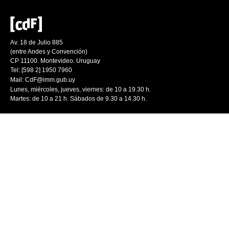
Av. 18 de Julio 885
(entre Andes y Convención)
CP 11100. Montevideo. Uruguay
Tel: [598 2] 1950 7960
Mail:
CdF@imm.gub.uy
Lunes, miércoles, jueves, viernes: de 10 a 19.30 h.
Martes: de 10 a 21 h. Sábados de 9.30 a 14.30 h.