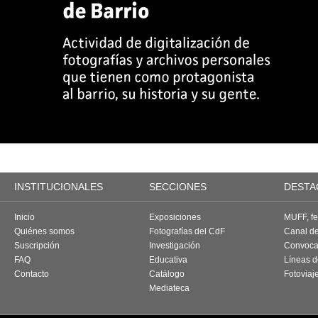
INSTITUCIONALES
SECCIONES
DESTA
Inicio
Exposiciones
MUFF, fes
Quiénes somos
Fotografías del CdF
Canal d
Suscripción
Investigación
Convoca
FAQ
Educativa
Líneas d
Contacto
Catálogo
Fotoviaj
Mediateca