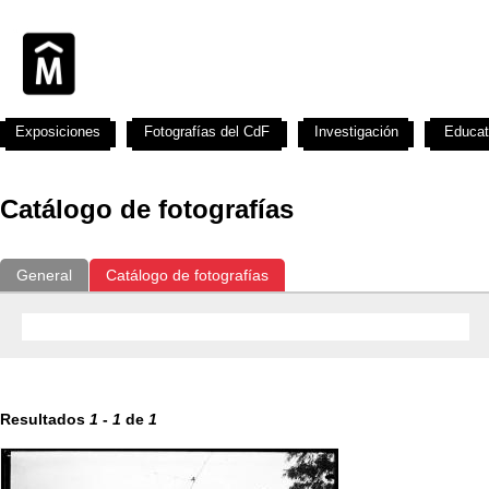
Exposiciones
Fotografías del CdF
Investigación
Educat
Catálogo de fotografías
General
Catálogo de fotografías
Resultados
1
-
1
de
1