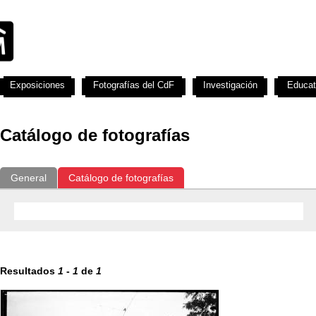
Exposiciones
Fotografías del CdF
Investigación
Educat
Catálogo de fotografías
General
Catálogo de fotografías
Resultados
1
-
1
de
1