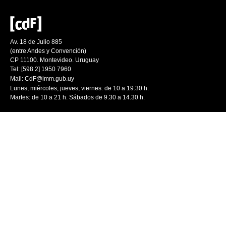
Av. 18 de Julio 885
(entre Andes y Convención)
CP 11100. Montevideo. Uruguay
Tel: [598 2] 1950 7960
Mail:
CdF@imm.gub.uy
Lunes, miércoles, jueves, viernes: de 10 a 19.30 h.
Martes: de 10 a 21 h. Sábados de 9.30 a 14.30 h.