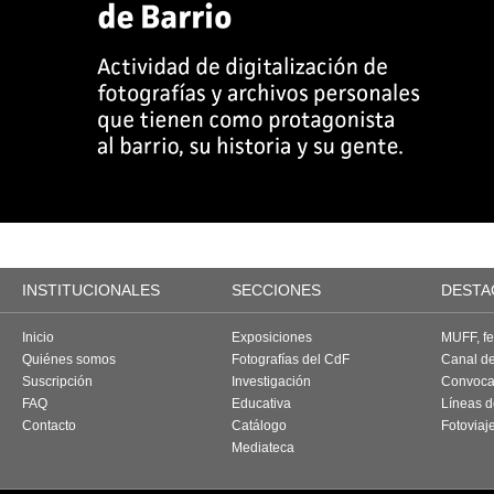
INSTITUCIONALES
SECCIONES
DESTA
Inicio
Exposiciones
MUFF, fes
Quiénes somos
Fotografías del CdF
Canal d
Suscripción
Investigación
Convoca
FAQ
Educativa
Líneas d
Contacto
Catálogo
Fotoviaj
Mediateca