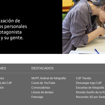
NES
DESTACADOS
nes
MUFF, festival de fotografía
CdF Tienda
as del CdF
Canal de YouTube
Descargar logo CdF
ión
Convocatorias
Escuelas de fotografía
Líneas de tiempo
Revista Sueño de la 
Fotoviaje
Recorrido 3D por Sed
a