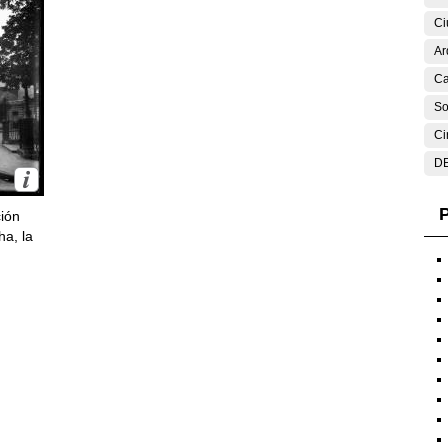
Ci
Ar
Ca
So
Ci
DE
P
ción
ha, la