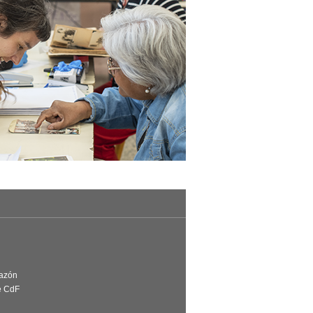
Razón
e CdF