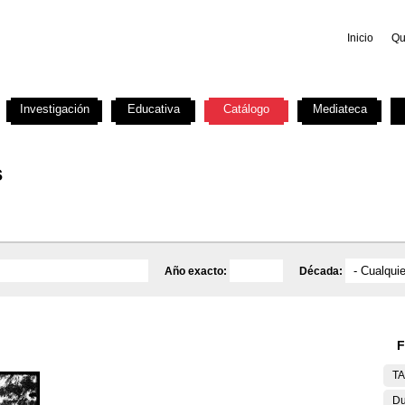
Inicio
Qu
Investigación
Educativa
Catálogo
Mediateca
s
Año exacto:
Década:
F
T
Du