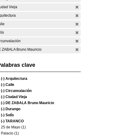
udad Vieja
quitectura
lle
lís
rcunvalación
 ZABALA Bruno Mauricio
alabras clave
(-)
Arquitectura
(-)
Calle
(-)
Circunvalación
(-)
Ciudad Vieja
(-)
DE ZABALA Bruno Mauricio
(-)
Durango
(-)
Solís
(-)
TARANCO
25 de Mayo (1)
Palacio (1)