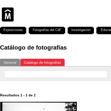
Exposiciones
Fotografías del CdF
Investigación
Educat
Catálogo de fotografías
General
Catálogo de fotografías
Resultados
1
-
1
de
1