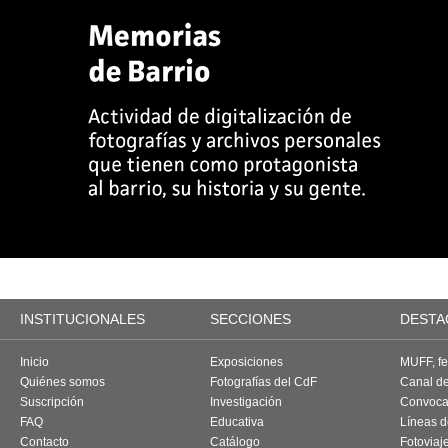
INSTITUCIONALES
SECCIONES
DESTA
Inicio
Exposiciones
MUFF, fes
Quiénes somos
Fotografías del CdF
Canal d
Suscripción
Investigación
Convoca
FAQ
Educativa
Líneas d
Contacto
Catálogo
Fotoviaj