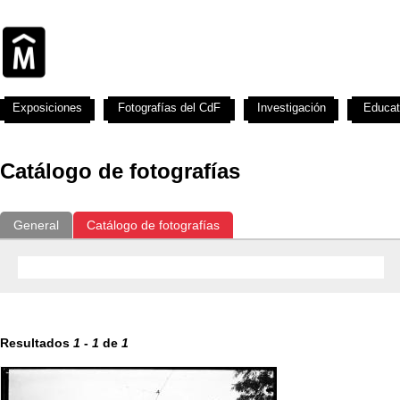
Exposiciones
Fotografías del CdF
Investigación
Educat
Catálogo de fotografías
General
Catálogo de fotografías
Resultados
1
-
1
de
1