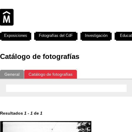
Exposiciones
Fotografías del CdF
Investigación
Educat
Catálogo de fotografías
General
Catálogo de fotografías
Resultados
1
-
1
de
1