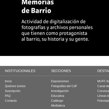
INSTITUCIONALES
SECCIONES
DESTA
Inicio
Exposiciones
MUFF, fes
Quiénes somos
Fotografías del CdF
Canal d
Suscripción
Investigación
Convoca
FAQ
Educativa
Líneas d
Contacto
Catálogo
Fotoviaj
Mediateca