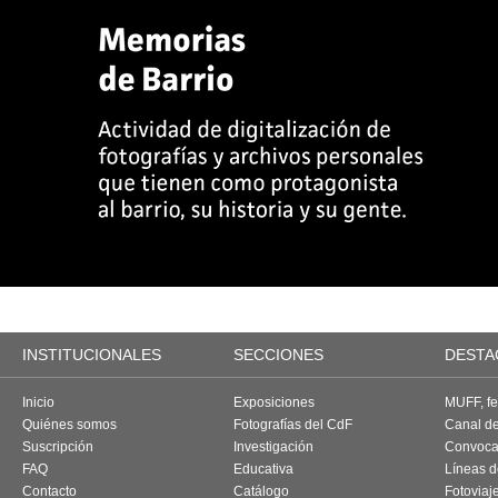
INSTITUCIONALES
SECCIONES
DESTA
Inicio
Exposiciones
MUFF, fes
Quiénes somos
Fotografías del CdF
Canal d
Suscripción
Investigación
Convoca
FAQ
Educativa
Líneas d
Contacto
Catálogo
Fotoviaj