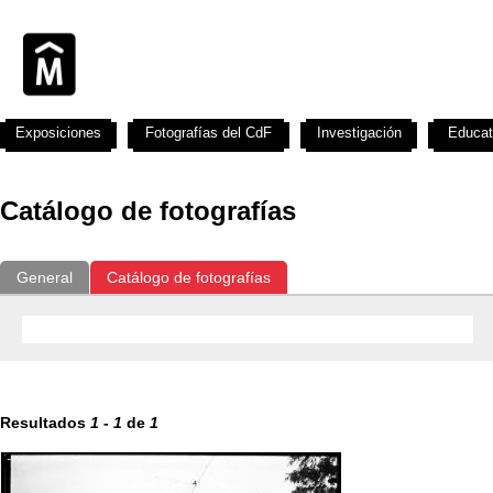
Exposiciones
Fotografías del CdF
Investigación
Educat
Catálogo de fotografías
General
Catálogo de fotografías
Resultados
1
-
1
de
1