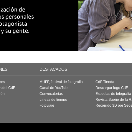
NES
DESTACADOS
nes
MUFF, festival de fotografía
CdF Tienda
as del CdF
Canal de YouTube
Descargar logo CdF
ión
Convocatorias
Escuelas de fotografía
Líneas de tiempo
Revista Sueño de la 
Fotoviaje
Recorrido 3D por Sed
a