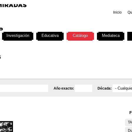
Inicio
Qu
Investigación
Educativa
Catálogo
Mediateca
s
Año exacto:
Década:
F
T
Du