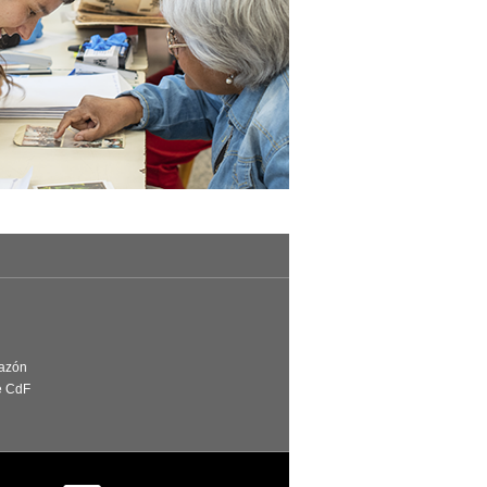
Razón
e CdF