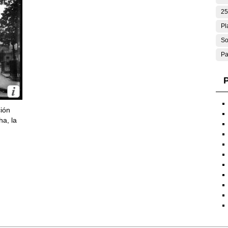
25
Pl
So
Pa
P
ción
ha, la