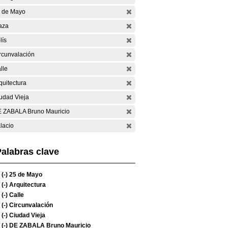
 de Mayo
aza
lís
rcunvalación
lle
quitectura
udad Vieja
 ZABALA Bruno Mauricio
lacio
alabras clave
(-)
25 de Mayo
(-)
Arquitectura
(-)
Calle
(-)
Circunvalación
(-)
Ciudad Vieja
(-)
DE ZABALA Bruno Mauricio