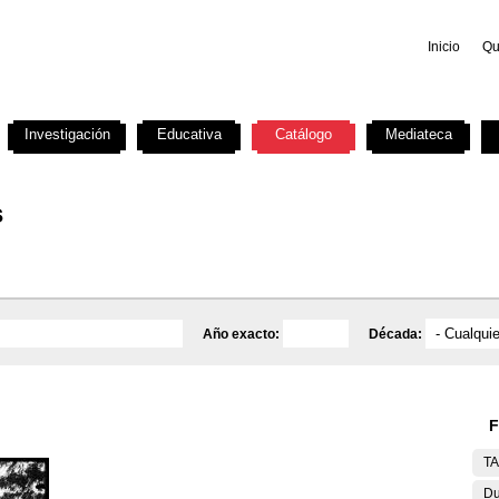
Inicio
Qu
Investigación
Educativa
Catálogo
Mediateca
s
Año exacto:
Década:
F
T
Du