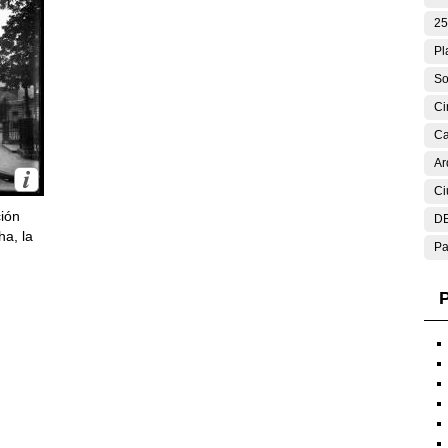
25
Pl
So
Ci
Ca
Ar
Ci
ción
DE
ha, la
Pa
P