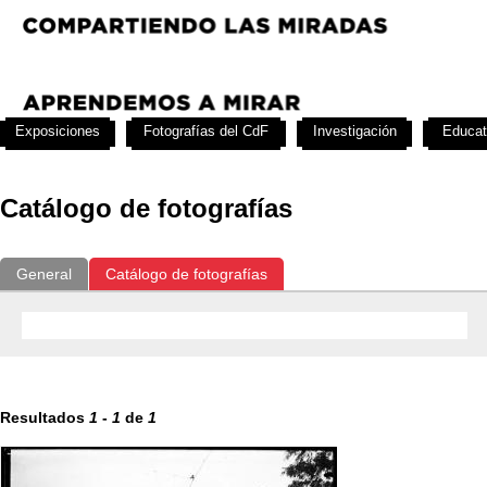
Exposiciones
Fotografías del CdF
Investigación
Educat
Catálogo de fotografías
General
Catálogo de fotografías
Resultados
1
-
1
de
1