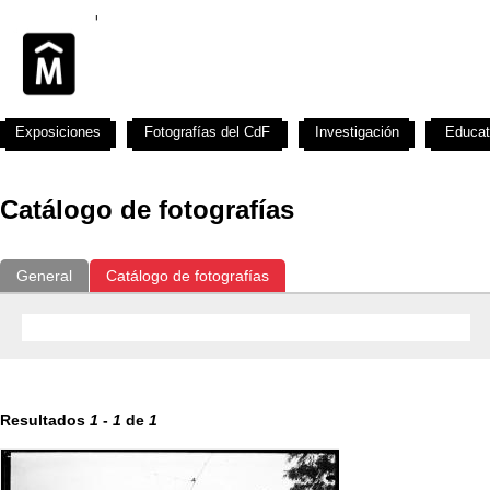
Exposiciones
Fotografías del CdF
Investigación
Educat
Catálogo de fotografías
General
Catálogo de fotografías
Resultados
1
-
1
de
1