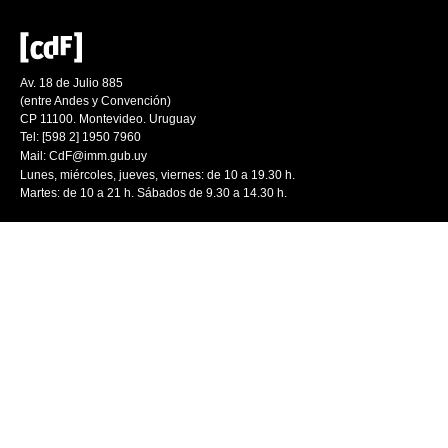
Av. 18 de Julio 885
(entre Andes y Convención)
CP 11100. Montevideo. Uruguay
Tel: [598 2] 1950 7960
Mail:
CdF@imm.gub.uy
Lunes, miércoles, jueves, viernes: de 10 a 19.30 h.
Martes: de 10 a 21 h. Sábados de 9.30 a 14.30 h.