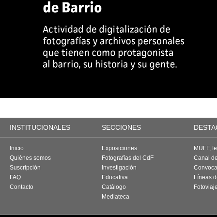
INSTITUCIONALES
SECCIONES
DESTA
Inicio
Exposiciones
MUFF, fes
Quiénes somos
Fotografías del CdF
Canal d
Suscripción
Investigación
Convoca
FAQ
Educativa
Líneas d
Contacto
Catálogo
Fotoviaj
Mediateca