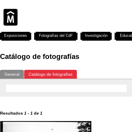
Exposiciones
Fotografías del CdF
Investigación
Educat
Catálogo de fotografías
General
Catálogo de fotografías
Resultados
1
-
1
de
1