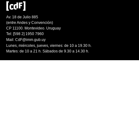
Av. 18 de Julio 885
(entre Andes y Convención)
CP 11100. Montevideo. Uruguay
Tel: [598 2] 1950 7960
Mail:
CdF@imm.gub.uy
Lunes, miércoles, jueves, viernes: de 10 a 19.30 h.
Martes: de 10 a 21 h. Sábados de 9.30 a 14.30 h.