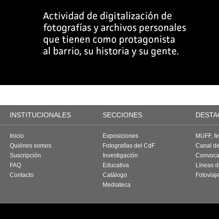
INSTITUCIONALES
SECCIONES
DESTA
Inicio
Exposiciones
MUFF, fes
Quiénes somos
Fotografías del CdF
Canal d
Suscripción
Investigación
Convoca
FAQ
Educativa
Líneas d
Contacto
Catálogo
Fotoviaj
Mediateca