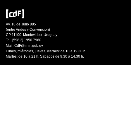
Av. 18 de Julio 885
(entre Andes y Convención)
CP 11100. Montevideo. Uruguay
Tel: [598 2] 1950 7960
Mail:
CdF@imm.gub.uy
Lunes, miércoles, jueves, viernes: de 10 a 19.30 h.
Martes: de 10 a 21 h. Sábados de 9.30 a 14.30 h.