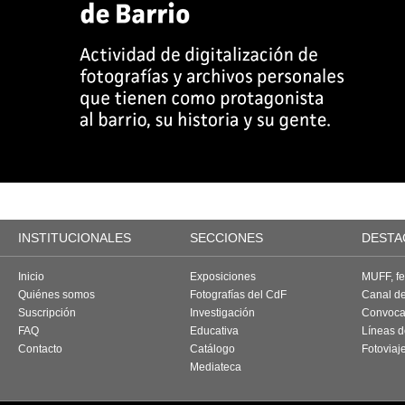
INSTITUCIONALES
SECCIONES
DESTA
Inicio
Exposiciones
MUFF, fes
Quiénes somos
Fotografías del CdF
Canal d
Suscripción
Investigación
Convoca
FAQ
Educativa
Líneas d
Contacto
Catálogo
Fotoviaj
Mediateca