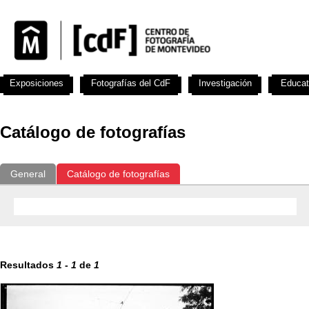
Exposiciones
Fotografías del CdF
Investigación
Educat
Catálogo de fotografías
General
Catálogo de fotografías
Resultados
1
-
1
de
1