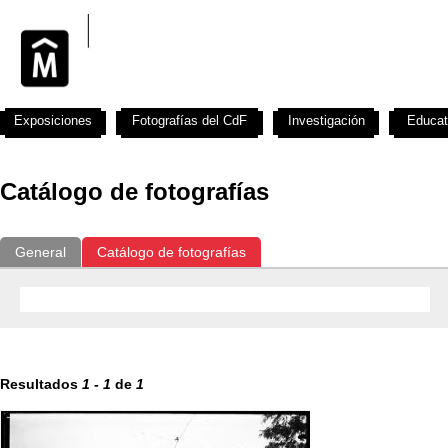
Exposiciones
Fotografías del CdF
Investigación
Educat
Catálogo de fotografías
General
Catálogo de fotografías
Resultados
1
-
1
de
1