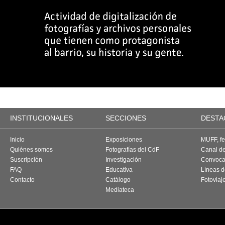
INSTITUCIONALES
SECCIONES
DESTA
Inicio
Exposiciones
MUFF, fes
Quiénes somos
Fotografías del CdF
Canal d
Suscripción
Investigación
Convoca
FAQ
Educativa
Líneas d
Contacto
Catálogo
Fotoviaj
Mediateca