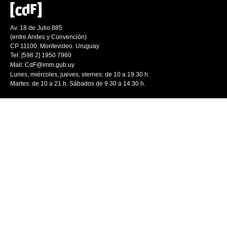
Av. 18 de Julio 885
(entre Andes y Convención)
CP 11100. Montevideo. Uruguay
Tel: [598 2] 1950 7960
Mail:
CdF@imm.gub.uy
Lunes, miércoles, jueves, viernes: de 10 a 19.30 h.
Martes: de 10 a 21 h. Sábados de 9.30 a 14.30 h.