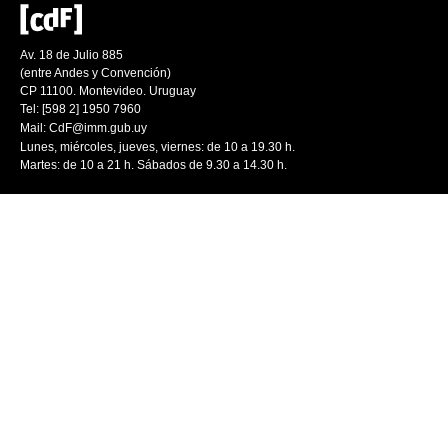
Av. 18 de Julio 885
(entre Andes y Convención)
CP 11100. Montevideo. Uruguay
Tel: [598 2] 1950 7960
Mail:
CdF@imm.gub.uy
Lunes, miércoles, jueves, viernes: de 10 a 19.30 h.
Martes: de 10 a 21 h. Sábados de 9.30 a 14.30 h.