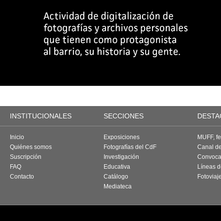
INSTITUCIONALES
SECCIONES
DESTA
Inicio
Exposiciones
MUFF, fes
Quiénes somos
Fotografías del CdF
Canal d
Suscripción
Investigación
Convoca
FAQ
Educativa
Líneas d
Contacto
Catálogo
Fotoviaj
Mediateca