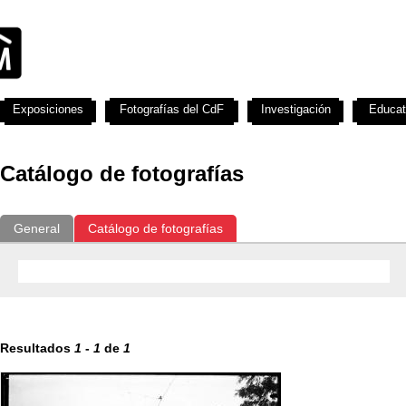
Exposiciones
Fotografías del CdF
Investigación
Educat
Catálogo de fotografías
General
Catálogo de fotografías
Resultados
1
-
1
de
1