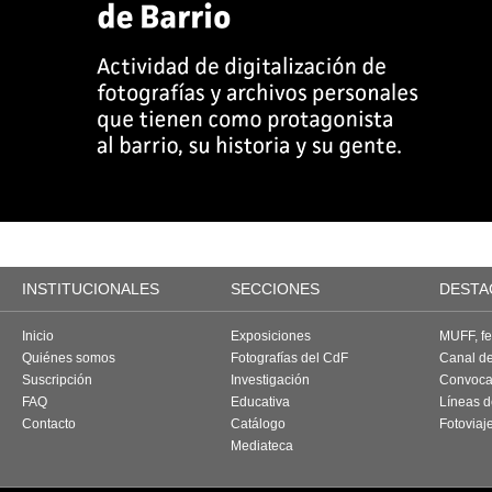
INSTITUCIONALES
SECCIONES
DESTA
Inicio
Exposiciones
MUFF, fes
Quiénes somos
Fotografías del CdF
Canal d
Suscripción
Investigación
Convoca
FAQ
Educativa
Líneas d
Contacto
Catálogo
Fotoviaj
Mediateca