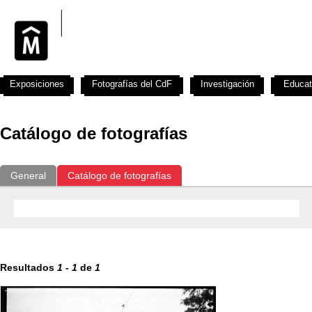
Exposiciones
Fotografías del CdF
Investigación
Educat
Catálogo de fotografías
General
Catálogo de fotografías
Resultados
1
-
1
de
1