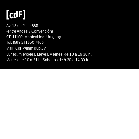
Av. 18 de Julio 885
(entre Andes y Convención)
CP 11100. Montevideo. Uruguay
Tel: [598 2] 1950 7960
Mail:
CdF@imm.gub.uy
Lunes, miércoles, jueves, viernes: de 10 a 19.30 h.
Martes: de 10 a 21 h. Sábados de 9.30 a 14.30 h.