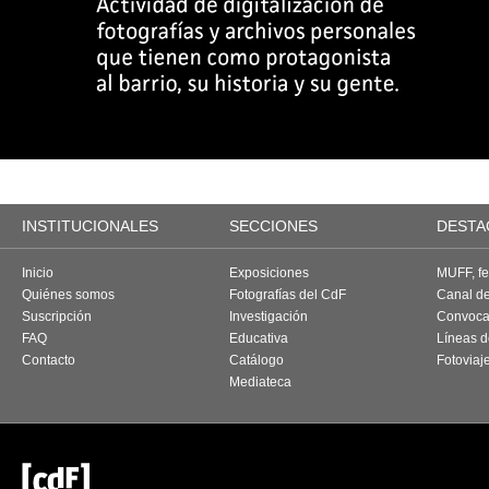
INSTITUCIONALES
SECCIONES
DESTA
Inicio
Exposiciones
MUFF, fes
Quiénes somos
Fotografías del CdF
Canal d
Suscripción
Investigación
Convoca
FAQ
Educativa
Líneas d
Contacto
Catálogo
Fotoviaj
Mediateca