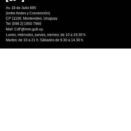
Av. 18 de Julio 885
(entre Andes y Convención)
CP 11100. Montevideo. Uruguay
Tel: [598 2] 1950 7960
Mail:
CdF@imm.gub.uy
Lunes, miércoles, jueves, viernes: de 10 a 19.30 h.
Martes: de 10 a 21 h. Sábados de 9.30 a 14.30 h.