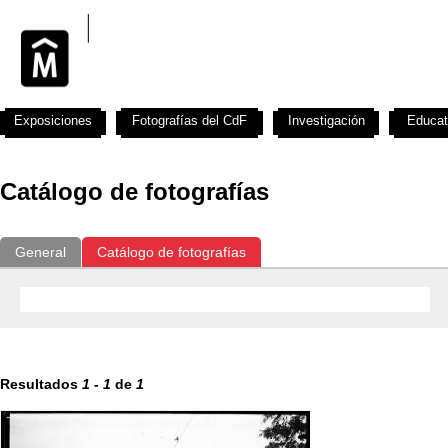
Exposiciones
Fotografías del CdF
Investigación
Educat
Catálogo de fotografías
General
Catálogo de fotografías
Resultados
1
-
1
de
1