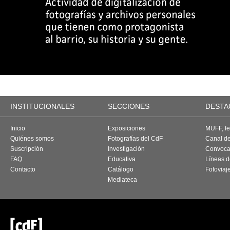
INSTITUCIONALES
SECCIONES
DESTA
Inicio
Exposiciones
MUFF, fes
Quiénes somos
Fotografías del CdF
Canal d
Suscripción
Investigación
Convoca
FAQ
Educativa
Líneas d
Contacto
Catálogo
Fotoviaj
Mediateca