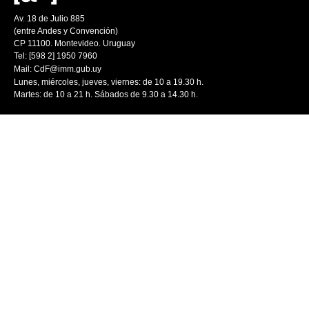
Av. 18 de Julio 885
(entre Andes y Convención)
CP 11100. Montevideo. Uruguay
Tel: [598 2] 1950 7960
Mail:
CdF@imm.gub.uy
Lunes, miércoles, jueves, viernes: de 10 a 19.30 h.
Martes: de 10 a 21 h. Sábados de 9.30 a 14.30 h.