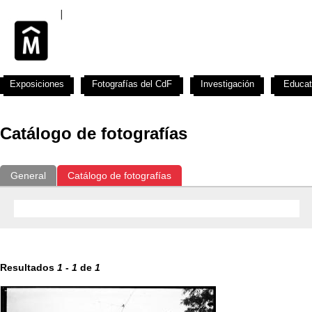
Exposiciones
Fotografías del CdF
Investigación
Educat
Catálogo de fotografías
General
Catálogo de fotografías
Resultados
1
-
1
de
1