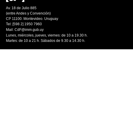
Av. 18 de Julio 885
(entre Andes y Convención)
CP 11100. Montevideo. Uruguay
Tel: [598 2] 1950 7960
Mail:
CdF@imm.gub.uy
Lunes, miércoles, jueves, viernes: de 10 a 19.30 h.
Martes: de 10 a 21 h. Sábados de 9.30 a 14.30 h.