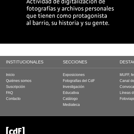
INSTITUCIONALES
SECCIONES
DESTA
Inicio
Exposiciones
MUFF, fes
Quiénes somos
Fotografías del CdF
Canal d
Suscripción
Investigación
Convoca
FAQ
Educativa
Líneas d
Contacto
Catálogo
Fotoviaj
Mediateca