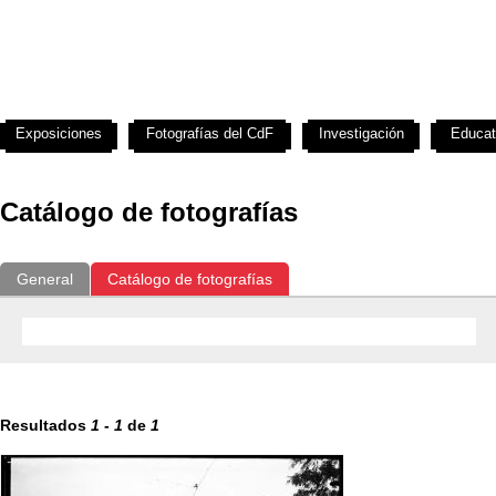
Exposiciones
Fotografías del CdF
Investigación
Educat
Catálogo de fotografías
General
Catálogo de fotografías
Resultados
1
-
1
de
1