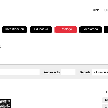
Inicio
Qu
Investigación
Educativa
Catálogo
Mediateca
s
Año exacto:
Década:
F
T
Ci