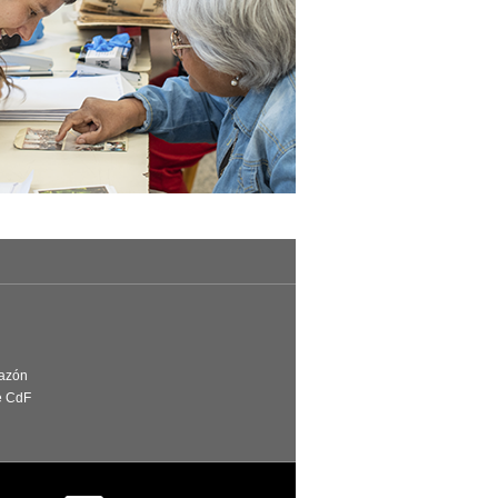
Razón
e CdF