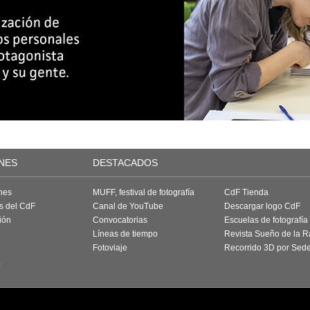
NES
DESTACADOS
nes
MUFF, festival de fotografía
CdF Tienda
as del CdF
Canal de YouTube
Descargar logo CdF
ión
Convocatorias
Escuelas de fotografía
Líneas de tiempo
Revista Sueño de la 
Fotoviaje
Recorrido 3D por Sed
a