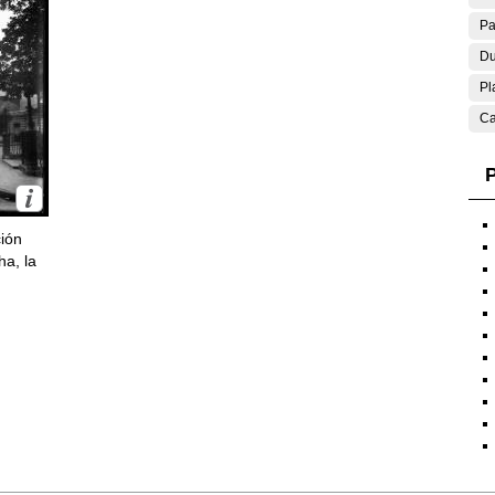
Pa
Du
Pl
Ca
P
ción
ha, la