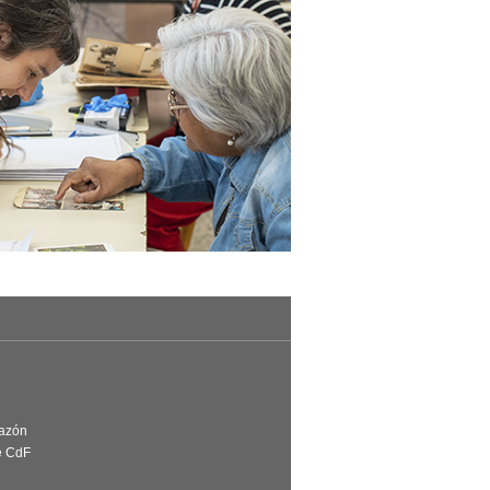
Razón
e CdF