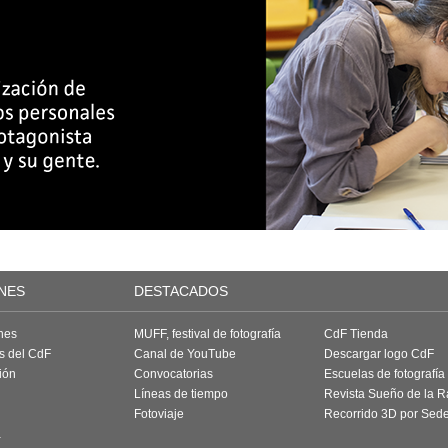
NES
DESTACADOS
nes
MUFF, festival de fotografía
CdF Tienda
as del CdF
Canal de YouTube
Descargar logo CdF
ión
Convocatorias
Escuelas de fotografía
Líneas de tiempo
Revista Sueño de la 
Fotoviaje
Recorrido 3D por Sed
a