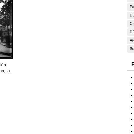
Pa
Du
Ci
DE
Ar
So
P
ción
ha, la