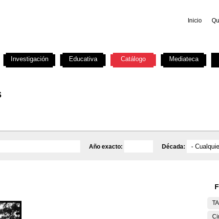
Inicio
Qu
Investigación
Educativa
Catálogo
Mediateca
s
Año exacto:
Década:
F
T
Ci