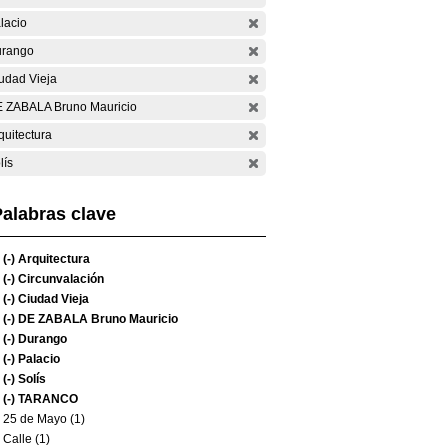
lacio
rango
udad Vieja
 ZABALA Bruno Mauricio
quitectura
lís
alabras clave
(-)
Arquitectura
(-)
Circunvalación
(-)
Ciudad Vieja
(-)
DE ZABALA Bruno Mauricio
(-)
Durango
(-)
Palacio
(-)
Solís
(-)
TARANCO
25 de Mayo (1)
Calle (1)