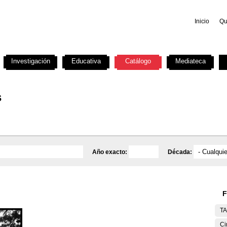
Inicio
Qu
Investigación
Educativa
Catálogo
Mediateca
s
Año exacto:
Década:
F
T
Ci