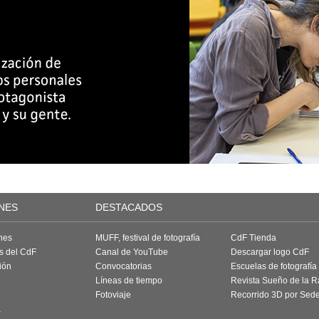
NES
DESTACADOS
nes
MUFF, festival de fotografía
CdF Tienda
as del CdF
Canal de YouTube
Descargar logo CdF
ión
Convocatorias
Escuelas de fotografía
Líneas de tiempo
Revista Sueño de la 
Fotoviaje
Recorrido 3D por Sed
a