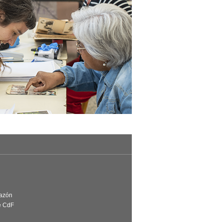
Razón
e CdF