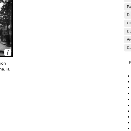
Pa
Du
Ci
DE
Ar
Ca
P
ción
ha, la