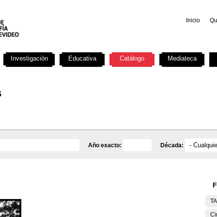
Inicio
Qu
Investigación
Educativa
Catálogo
Mediateca
s
Año exacto:
Década:
F
T
Ci