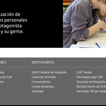
NES
DESTACADOS
nes
MUFF, festival de fotografía
CdF Tienda
as del CdF
Canal de YouTube
Descargar logo CdF
ión
Convocatorias
Escuelas de fotografía
Líneas de tiempo
Revista Sueño de la 
Fotoviaje
Recorrido 3D por Sed
a