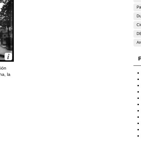
Pa
Du
Ci
DE
Ar
P
ción
ha, la