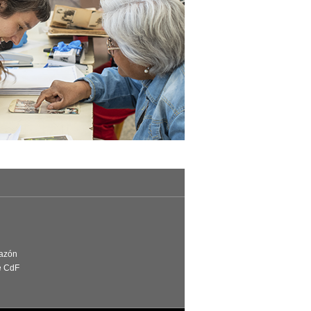
Razón
e CdF