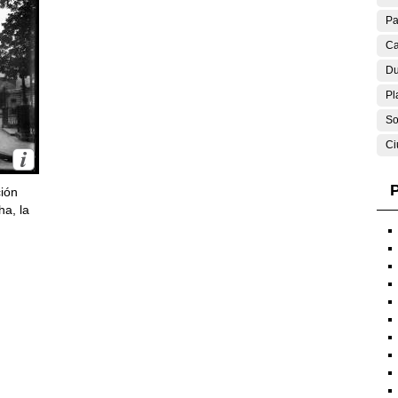
Pa
Ca
Du
Pl
So
Ci
P
ción
ha, la