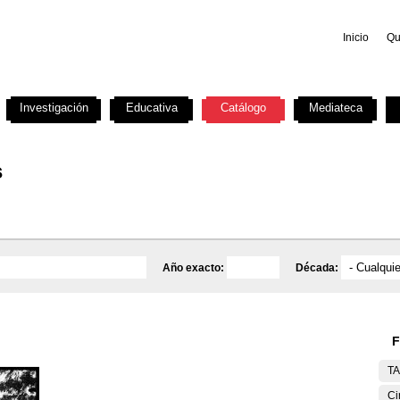
Inicio
Qu
Investigación
Educativa
Catálogo
Mediateca
s
Año exacto:
Década:
F
T
Ci