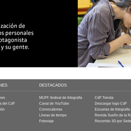
NES
DESTACADOS
nes
MUFF, festival de fotografía
CdF Tienda
as del CdF
Canal de YouTube
Descargar logo CdF
ión
Convocatorias
Escuelas de fotografía
Líneas de tiempo
Revista Sueño de la 
Fotoviaje
Recorrido 3D por Sed
a