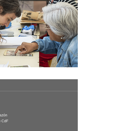
Razón
e CdF