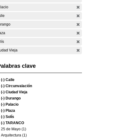
lacio
lle
rango
aza
lís
udad Vieja
alabras clave
(-)
Calle
(-)
Circunvalación
(-)
Ciudad Vieja
(-)
Durango
(-)
Palacio
(-)
Plaza
(-)
Solís
(-)
TARANCO
25 de Mayo (1)
Arquitectura (1)