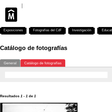
Exposiciones
Fotografías del CdF
Investigación
Educat
Catálogo de fotografías
General
Catálogo de fotografías
Resultados
1
-
1
de
1