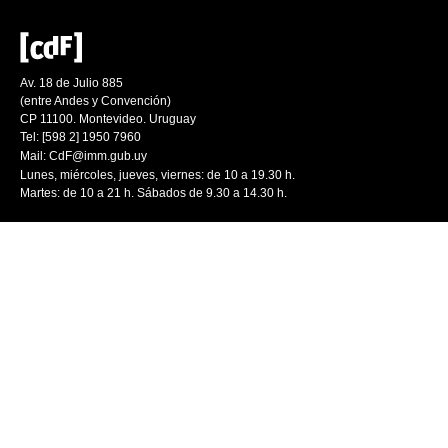
Av. 18 de Julio 885
(entre Andes y Convención)
CP 11100. Montevideo. Uruguay
Tel: [598 2] 1950 7960
Mail:
CdF@imm.gub.uy
Lunes, miércoles, jueves, viernes: de 10 a 19.30 h.
Martes: de 10 a 21 h. Sábados de 9.30 a 14.30 h.