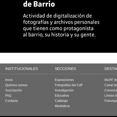
INSTITUCIONALES
SECCIONES
DESTA
Inicio
Exposiciones
MUFF, fes
Quiénes somos
Fotografías del CdF
Canal d
Suscripción
Investigación
Convoca
FAQ
Educativa
Líneas d
Contacto
Catálogo
Fotoviaj
Mediateca