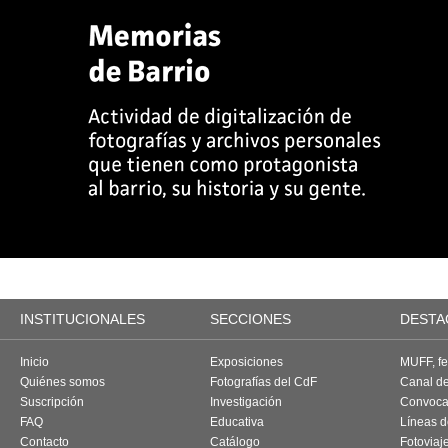
INSTITUCIONALES
SECCIONES
DESTA
Inicio
Exposiciones
MUFF, fes
Quiénes somos
Fotografías del CdF
Canal d
Suscripción
Investigación
Convoca
FAQ
Educativa
Líneas d
Contacto
Catálogo
Fotoviaj