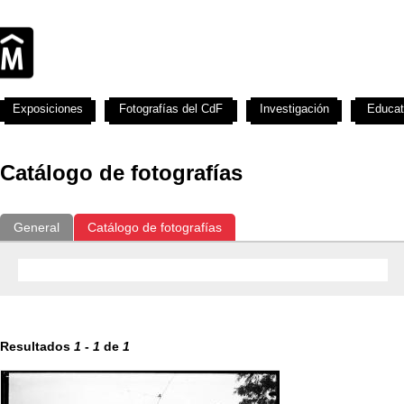
Exposiciones
Fotografías del CdF
Investigación
Educat
Catálogo de fotografías
General
Catálogo de fotografías
Resultados
1
-
1
de
1