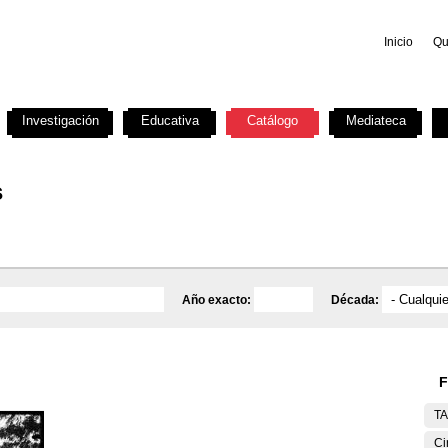
Inicio
Qu
Investigación
Educativa
Catálogo
Mediateca
s
Año exacto:
Década:
F
T
Ci