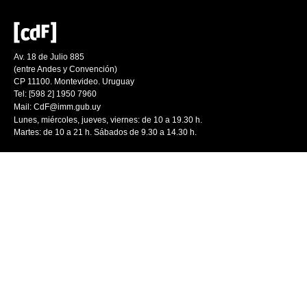
Av. 18 de Julio 885
(entre Andes y Convención)
CP 11100. Montevideo. Uruguay
Tel: [598 2] 1950 7960
Mail:
CdF@imm.gub.uy
Lunes, miércoles, jueves, viernes: de 10 a 19.30 h.
Martes: de 10 a 21 h. Sábados de 9.30 a 14.30 h.