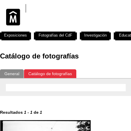
Exposiciones
Fotografías del CdF
Investigación
Educat
Catálogo de fotografías
General
Catálogo de fotografías
Resultados
1
-
1
de
1