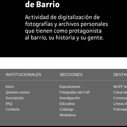
INSTITUCIONALES
SECCIONES
DESTA
Inicio
Exposiciones
MUFF, fes
Quiénes somos
Fotografías del CdF
Canal d
Suscripción
Investigación
Convoca
FAQ
Educativa
Líneas d
Contacto
Catálogo
Fotoviaj
Mediateca