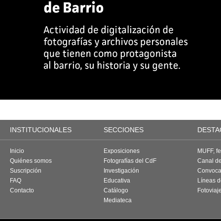
INSTITUCIONALES
SECCIONES
DESTA
Inicio
Exposiciones
MUFF, fes
Quiénes somos
Fotografías del CdF
Canal d
Suscripción
Investigación
Convoca
FAQ
Educativa
Líneas d
Contacto
Catálogo
Fotoviaj
Mediateca