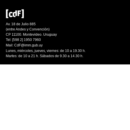
Av. 18 de Julio 885
(entre Andes y Convención)
CP 11100. Montevideo. Uruguay
Tel: [598 2] 1950 7960
Mail:
CdF@imm.gub.uy
Lunes, miércoles, jueves, viernes: de 10 a 19.30 h.
Martes: de 10 a 21 h. Sábados de 9.30 a 14.30 h.