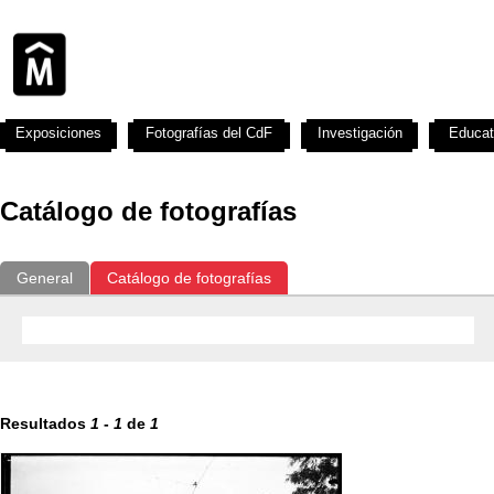
Exposiciones
Fotografías del CdF
Investigación
Educat
Catálogo de fotografías
General
Catálogo de fotografías
Resultados
1
-
1
de
1