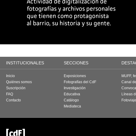
INSTITUCIONALES
SECCIONES
DESTA
Inicio
Exposiciones
MUFF, fes
Quiénes somos
Fotografías del CdF
Canal d
Suscripción
Investigación
Convoca
FAQ
Educativa
Líneas d
Contacto
Catálogo
Fotoviaj
Mediateca