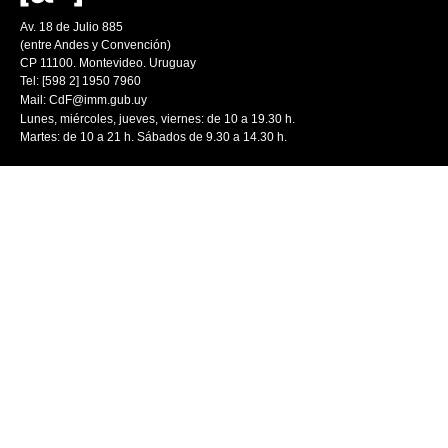
Av. 18 de Julio 885
(entre Andes y Convención)
CP 11100. Montevideo. Uruguay
Tel: [598 2] 1950 7960
Mail:
CdF@imm.gub.uy
Lunes, miércoles, jueves, viernes: de 10 a 19.30 h.
Martes: de 10 a 21 h. Sábados de 9.30 a 14.30 h.