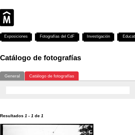
Exposiciones
Fotografías del CdF
Investigación
Educat
Catálogo de fotografías
General
Catálogo de fotografías
Resultados
1
-
1
de
1