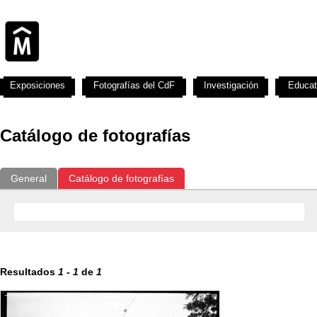
Exposiciones
Fotografías del CdF
Investigación
Educat
Catálogo de fotografías
General
Catálogo de fotografías
Resultados
1
-
1
de
1