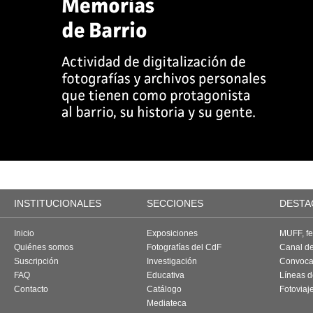
INSTITUCIONALES
SECCIONES
DESTA
Inicio
Exposiciones
MUFF, fes
Quiénes somos
Fotografías del CdF
Canal d
Suscripción
Investigación
Convoca
FAQ
Educativa
Líneas d
Contacto
Catálogo
Fotoviaj
Mediateca