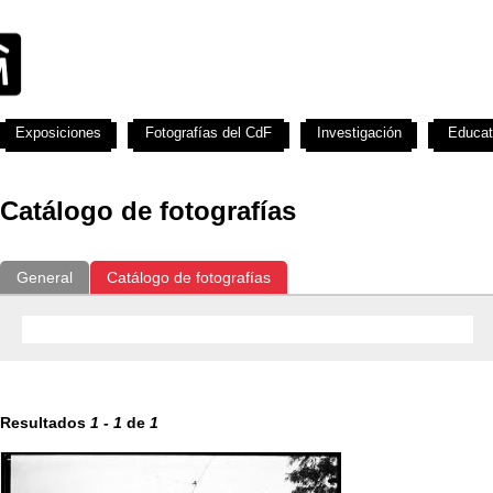
Exposiciones
Fotografías del CdF
Investigación
Educat
Catálogo de fotografías
General
Catálogo de fotografías
Resultados
1
-
1
de
1