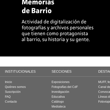
INSTITUCIONALES
SECCIONES
DESTA
Inicio
Exposiciones
MUFF, fes
Quiénes somos
Fotografías del CdF
Canal d
Suscripción
Investigación
Convoca
FAQ
Educativa
Líneas d
Contacto
Catálogo
Fotoviaj
Mediateca