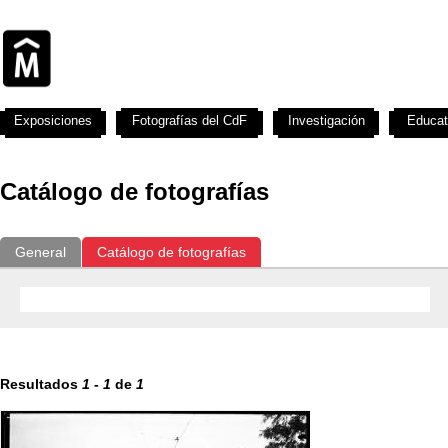
Exposiciones
Fotografías del CdF
Investigación
Educat
Catálogo de fotografías
General
Catálogo de fotografías
Resultados
1
-
1
de
1