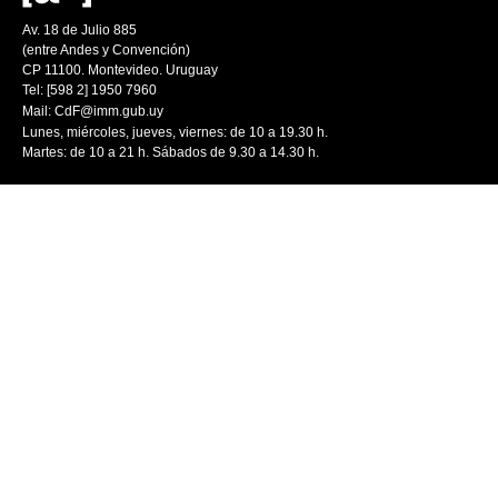
Av. 18 de Julio 885
(entre Andes y Convención)
CP 11100. Montevideo. Uruguay
Tel: [598 2] 1950 7960
Mail:
CdF@imm.gub.uy
Lunes, miércoles, jueves, viernes: de 10 a 19.30 h.
Martes: de 10 a 21 h. Sábados de 9.30 a 14.30 h.