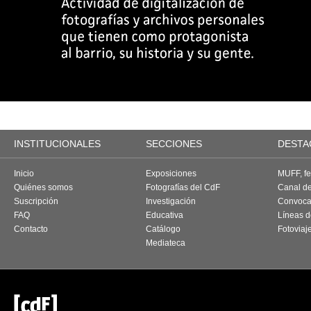
INSTITUCIONALES
SECCIONES
DESTA
Inicio
Exposiciones
MUFF, fes
Quiénes somos
Fotografías del CdF
Canal d
Suscripción
Investigación
Convoca
FAQ
Educativa
Líneas d
Contacto
Catálogo
Fotoviaj
Mediateca