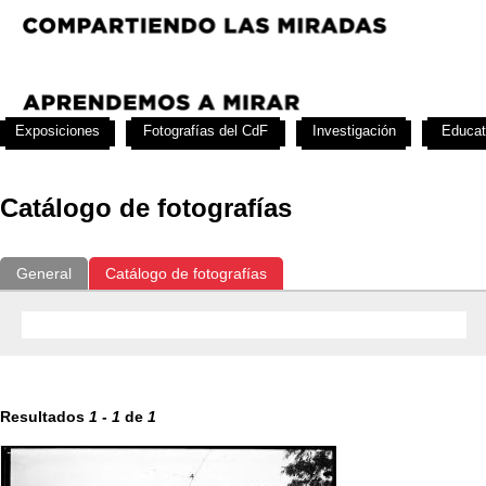
Exposiciones
Fotografías del CdF
Investigación
Educat
Catálogo de fotografías
General
Catálogo de fotografías
Resultados
1
-
1
de
1