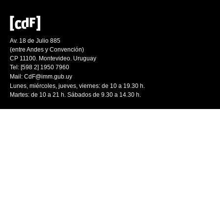
Av. 18 de Julio 885
(entre Andes y Convención)
CP 11100. Montevideo. Uruguay
Tel: [598 2] 1950 7960
Mail:
CdF@imm.gub.uy
Lunes, miércoles, jueves, viernes: de 10 a 19.30 h.
Martes: de 10 a 21 h. Sábados de 9.30 a 14.30 h.