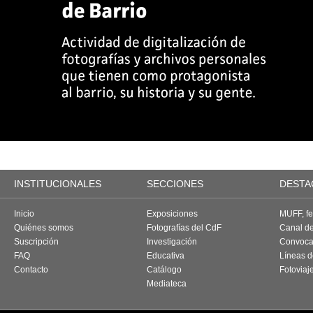
INSTITUCIONALES
SECCIONES
DESTA
Inicio
Exposiciones
MUFF, fes
Quiénes somos
Fotografías del CdF
Canal d
Suscripción
Investigación
Convoca
FAQ
Educativa
Líneas d
Contacto
Catálogo
Fotoviaj
Mediateca