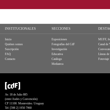
INSTITUCIONALES
SECCIONES
DESTA
Inicio
Exposiciones
MUFF, fes
Quiénes somos
Fotografías del CdF
Canal de
Suscripción
Investigación
Convocato
FAQ
Educativa
Líneas de
Contacto
Catálogo
Fotoviaje
Mediateca
Av. 18 de Julio 885
(entre Andes y Convención)
CP 11100. Montevideo. Uruguay
Tel: [598 2] 1950 7960