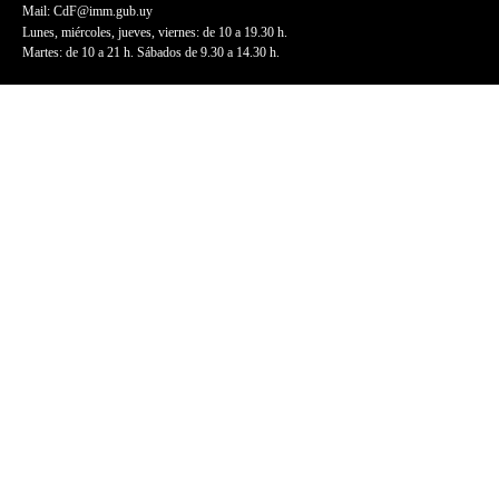
Mail:
CdF@imm.gub.uy
Lunes, miércoles, jueves, viernes: de 10 a 19.30 h.
Martes: de 10 a 21 h. Sábados de 9.30 a 14.30 h.