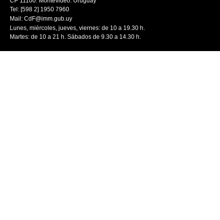
CP 11100. Montevideo. Uruguay
Tel: [598 2] 1950 7960
Mail:
CdF@imm.gub.uy
Lunes, miércoles, jueves, viernes: de 10 a 19.30 h.
Martes: de 10 a 21 h. Sábados de 9.30 a 14.30 h.