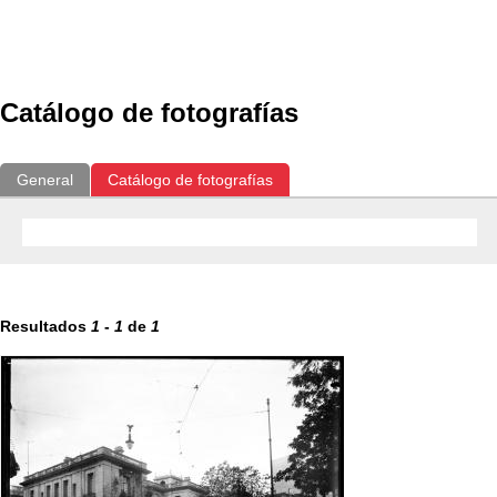
Exposiciones
Fotografías del CdF
Investigación
Educat
Catálogo de fotografías
General
Catálogo de fotografías
Resultados
1
-
1
de
1