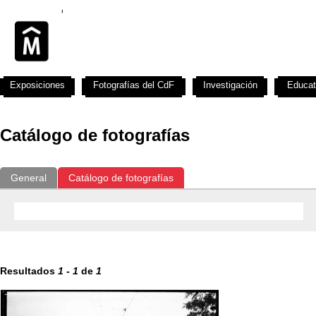
Exposiciones
Fotografías del CdF
Investigación
Educat
Catálogo de fotografías
General
Catálogo de fotografías
Resultados
1
-
1
de
1