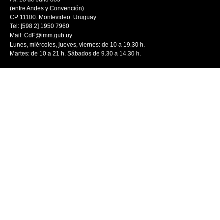
(entre Andes y Convención)
CP 11100. Montevideo. Uruguay
Tel: [598 2] 1950 7960
Mail:
CdF@imm.gub.uy
Lunes, miércoles, jueves, viernes: de 10 a 19.30 h.
Martes: de 10 a 21 h. Sábados de 9.30 a 14.30 h.