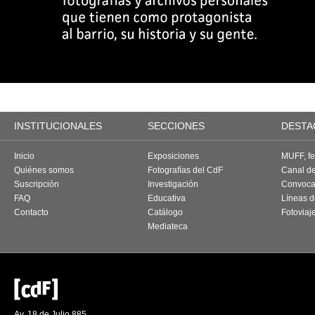
INSTITUCIONALES
SECCIONES
DESTA
Inicio
Exposiciones
MUFF, fes
Quiénes somos
Fotografías del CdF
Canal d
Suscripción
Investigación
Convoca
FAQ
Educativa
Líneas d
Contacto
Catálogo
Fotoviaj
Mediateca
Av. 18 de Julio 885