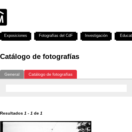
Exposiciones
Fotografías del CdF
Investigación
Educat
Catálogo de fotografías
General
Catálogo de fotografías
Resultados
1
-
1
de
1