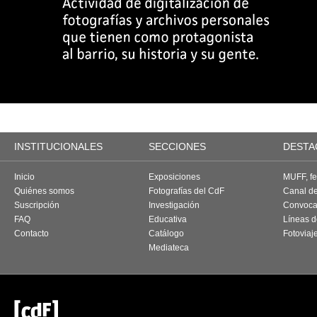
INSTITUCIONALES
SECCIONES
DESTA
Inicio
Exposiciones
MUFF, fes
Quiénes somos
Fotografías del CdF
Canal d
Suscripción
Investigación
Convoca
FAQ
Educativa
Líneas d
Contacto
Catálogo
Fotoviaj
Mediateca