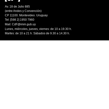
Av. 18 de Julio 885
(entre Andes y Convención)
CP 11100. Montevideo. Uruguay
Tel: [598 2] 1950 7960
Mail:
CdF@imm.gub.uy
Lunes, miércoles, jueves, viernes: de 10 a 19.30 h.
Martes: de 10 a 21 h. Sábados de 9.30 a 14.30 h.