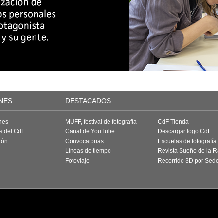
NES
DESTACADOS
nes
MUFF, festival de fotografía
CdF Tienda
as del CdF
Canal de YouTube
Descargar logo CdF
ión
Convocatorias
Escuelas de fotografía
Líneas de tiempo
Revista Sueño de la 
Fotoviaje
Recorrido 3D por Sed
a