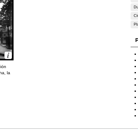
Du
Ci
Pl
P
ción
ha, la