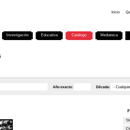
Inicio
Qu
Investigación
Educativa
Catálogo
Mediateca
s
Año exacto:
Década:
F
T
Ci