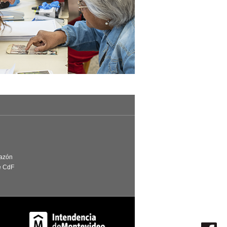
Razón
e CdF